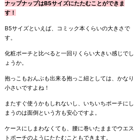
ナップナップはB5サイズにたたむことができま
す！
B5サイズといえば、コミック本くらいの大きさで
す。
化粧ポーチと比べると一回りくらい大きい感じでし
ょうか。
抱っこもおんぶも出来る抱っこ紐としては、かなり
小さいですよね！
またすぐ使うかもしれないし、いちいちポーチにし
まうのは面倒という方も安心ですよ。
ケースにしまわなくても、腰に巻いたままでウエス
トポーチのようにたたむこともできます。