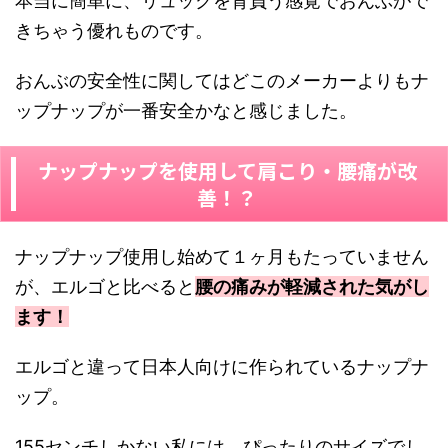
本当に簡単に、リュックを背負う感覚でおんぶがで
きちゃう優れものです。
おんぶの安全性に関してはどこのメーカーよりもナ
ップナップが一番安全かなと感じました。
ナップナップを使用して肩こり・腰痛が改
善！？
ナップナップ使用し始めて１ヶ月もたっていません
が、エルゴと比べると
腰の痛みが軽減された気がし
ます！
エルゴと違って日本人向けに作られているナップナ
ップ。
155センチしかない私には、ぴったりのサイズでし