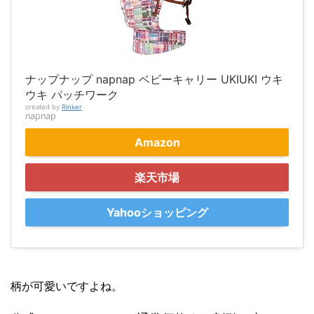
ナップナップ napnap ベビーキャリー UKIUKI ウキ
ウキ パッチワーク
created by
Rinker
napnap
Amazon
楽天市場
Yahooショッピング
柄が可愛いですよね。