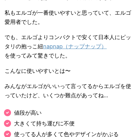
私もエルゴが一番使いやすいと思っていて、エルゴ
愛用者でした。
でも、エルゴよりコンパクトで安くて日本人にピッ
タリの抱っこ紐
napnap（ナップナップ）
を使ってみて驚きでした。
こんなに使いやすいとは〜
みんながエルゴがいいって言ってるからエルゴを使
っていたけど、いくつか難点があってね…
値段が高い
大きくて持ち運びに不便
使ってる人が多くて色やデザインがかぶる