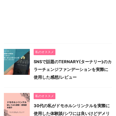
私のオススメ
SNSで話題のTERNARY(ターナリー)のカ
ラーチェンジファンデーションを実際に
使用した感想/レビュー
私のオススメ
30代の私がドモホルンリンクルを実際に
使用した体験談/シワには良いけどデメリ