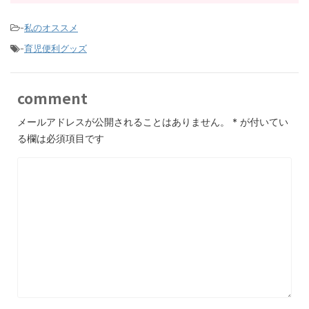
-
私のオススメ
-
育児便利グッズ
comment
メールアドレスが公開されることはありません。
*
が付いてい
る欄は必須項目です