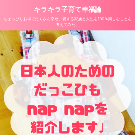
キラキラ子育て幸福論
ちょっぴりお得でたくさん幸せ。愛する家族と人生を100％楽しむことを
考えてみた。