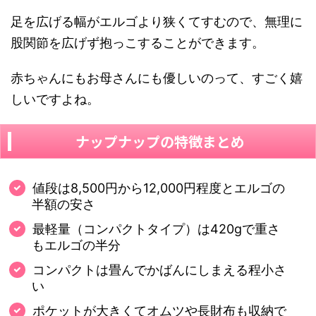
足を広げる幅がエルゴより狭くてすむので、無理に
股関節を広げず抱っこすることができます。
赤ちゃんにもお母さんにも優しいのって、すごく嬉
しいですよね。
ナップナップの特徴まとめ
値段は8,500円から12,000円程度とエルゴの
半額の安さ
最軽量（コンパクトタイプ）は420gで重さ
もエルゴの半分
コンパクトは畳んでかばんにしまえる程小さ
い
ポケットが大きくてオムツや長財布も収納で