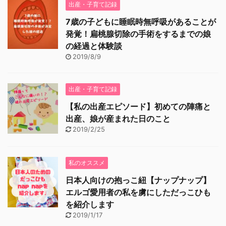
出産・子育て記録
7歳の子どもに睡眠時無呼吸があることが
発覚！扁桃腺切除の手術をするまでの娘
の経過と体験談
2019/8/9
出産・子育て記録
【私の出産エピソード】初めての陣痛と
出産、娘が産まれた日のこと
2019/2/25
私のオススメ
日本人向けの抱っこ紐【ナップナップ】
エルゴ愛用者の私を虜にしただっこひも
を紹介します
2019/1/17