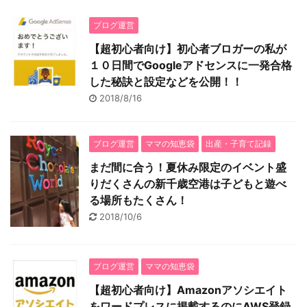
ブログ運営
【超初心者向け】初心者ブロガーの私が
１０日間でGoogleアドセンスに一発合格
した秘訣と設定などを公開！！
2018/8/16
ブログ運営
ママの知恵袋
出産・子育て記録
まだ間に合う！夏休み限定のイベント盛
りだくさんの新千歳空港は子どもと遊べ
る場所もたくさん！
2018/10/6
ブログ運営
ママの知恵袋
【超初心者向け】Amazonアソシエイト
をワードプレスに掲載するのにAWS登録