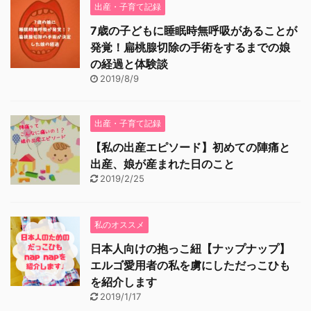
出産・子育て記録
7歳の子どもに睡眠時無呼吸があることが
発覚！扁桃腺切除の手術をするまでの娘
の経過と体験談
2019/8/9
出産・子育て記録
【私の出産エピソード】初めての陣痛と
出産、娘が産まれた日のこと
2019/2/25
私のオススメ
日本人向けの抱っこ紐【ナップナップ】
エルゴ愛用者の私を虜にしただっこひも
を紹介します
2019/1/17