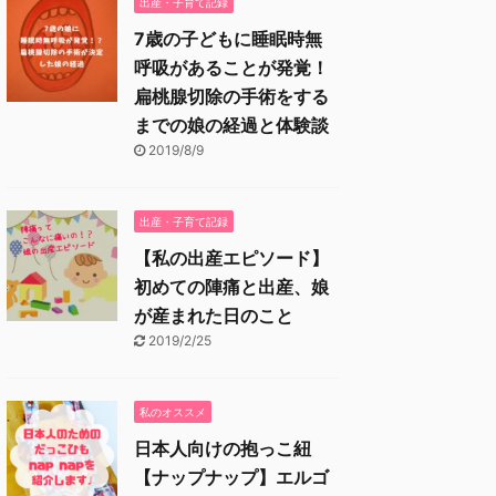
出産・子育て記録
7歳の子どもに睡眠時無
呼吸があることが発覚！
扁桃腺切除の手術をする
までの娘の経過と体験談
2019/8/9
出産・子育て記録
【私の出産エピソード】
初めての陣痛と出産、娘
が産まれた日のこと
2019/2/25
私のオススメ
日本人向けの抱っこ紐
【ナップナップ】エルゴ