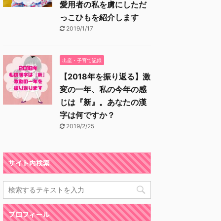
愛用者の私を虜にしただ
っこひもを紹介します
2019/1/17
出産・子育て記録
【2018年を振り返る】激
変の一年、私の今年の感
じは『新』。あなたの漢
字は何ですか？
2019/2/25
サイト内検索
プロフィール