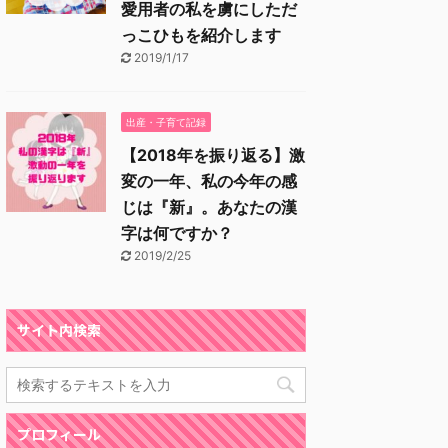
愛用者の私を虜にしただ
っこひもを紹介します
2019/1/17
出産・子育て記録
【2018年を振り返る】激
変の一年、私の今年の感
じは『新』。あなたの漢
字は何ですか？
2019/2/25
サイト内検索
プロフィール